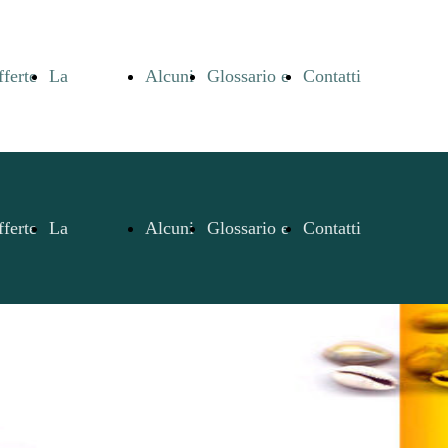
ferte
La
Alcuni
Glossario e
Contatti
li
Quimbanda
Exùs e
bibliografia
e
ferte
La
Alcuni
Glossario e
Contatti
rixàs
Pomba
Terreiros
li
Quimbanda
Exùs e
bibliografia
e
Giras
rixàs
Pomba
Terreiros