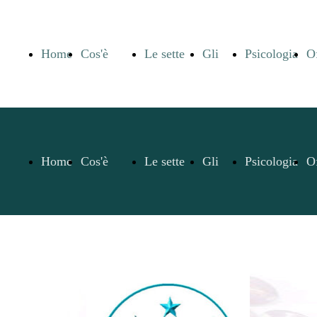
Home
Cos'è
Le sette
Gli
Psicologia
Of
Page
l'Umbanda
linee di
Orixàs
degli
ag
Home
Cos'è
Le sette
Gli
Psicologia
Of
Umbanda
Orixàs
O
Page
l'Umbanda
linee di
Orixàs
degli
ag
e l'Axé
Umbanda
Orixàs
O