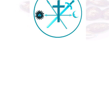
e l'Axé
Saravà!
Europa: il grande culto degli Orixàs ha viaggiato per tutto il mondo att
lla luce delle tradizioni esoteriche europee, senza la pretesa di snatura
contemporaneo con quanta saggezza lo spirito vorrà concederci. Ax