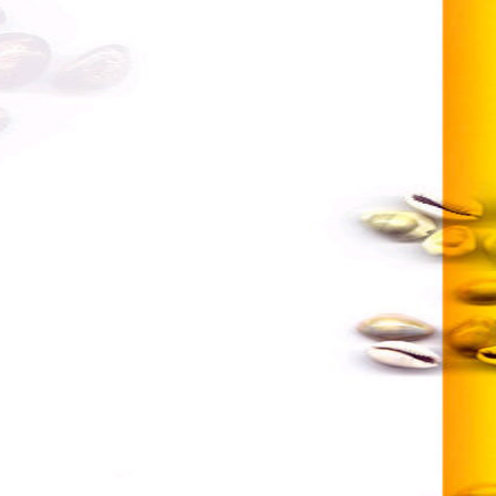
Giras
raverso varie epoche. Ora ci proponiamo di
rlo, ma per convogliarlo nel mondo
é!